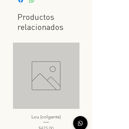
Productos
relacionados
Lou (colgante)
Precio
$475.00