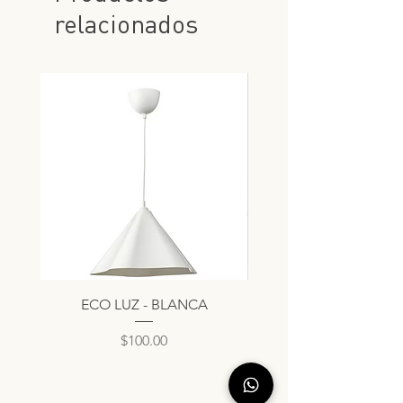
relacionados
ECO LUZ - BLANCA
Precio
$100.00