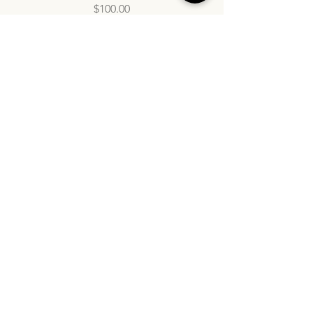
Precio
$100.00
info@inatasdc.com