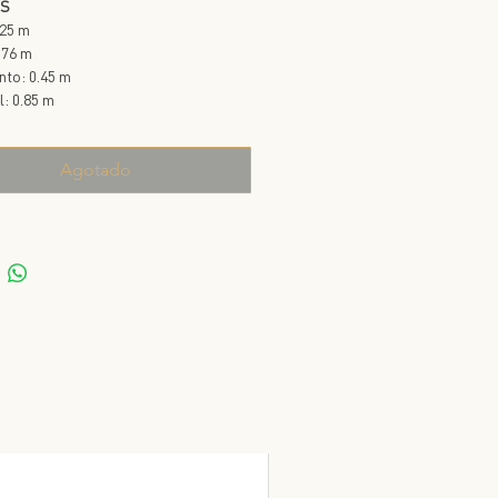
S
.25 m
.76 m
ento: 0.45 m
l: 0.85 m
Agotado