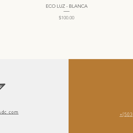
Vista rápida
ECO LUZ - BLANCA
Precio
$100.00
sdc.com
+(503