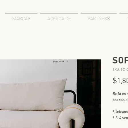
MARCAS
ACERCA DE
PARTNERS
SOF
SKU: SO-
$1,8
Sofá en 
brazos c
*Únicame
* 3-4 se