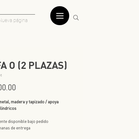
Nueva página
A O (2 PLAZAS)
01
Precio
00.00
metal, madera y tapizado / apoya
ilindricos
nte disponible bajo pedido
manas de entrega