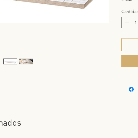
Cantida
onados