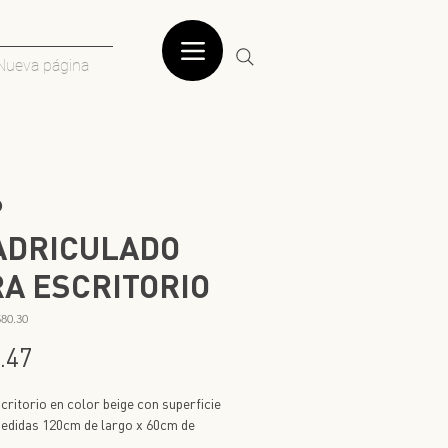
Nueva página
P
ADRICULADO
A ESCRITORIO
580.30
Precio
.47
critorio en color beige con superficie
 medidas 120cm de largo x 60cm de