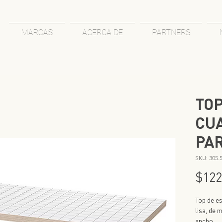
MARCAS
ACERCA DE
PARTNERS
TO
CU
PAR
SKU: 305.
$122
Top de es
lisa, de
ancho.