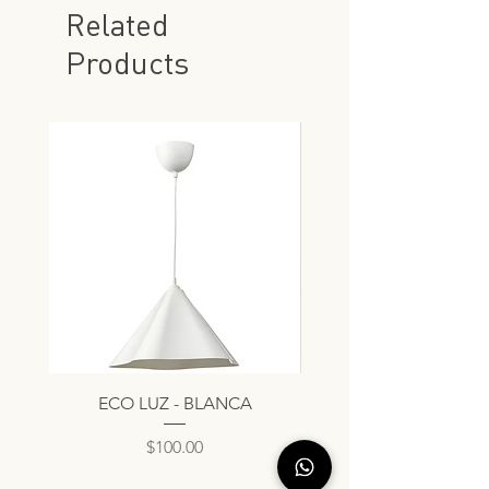
Related
Products
ECO LUZ - BLANCA
Price
$100.00