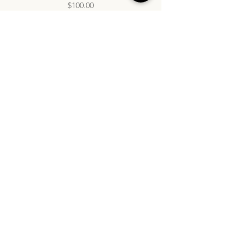
Price
$100.00
info@inatasdc.com